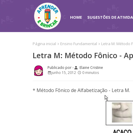
HOME
SUGESTÕES DE ATIVID
Página inicial
Ensino Fundamental
Letra M: Método F
Letra M: Método Fônico - Ap
Elaine Cristine
person
junho 15, 2012
0 minutos
* Método Fônico de Alfabetização - Letra M.