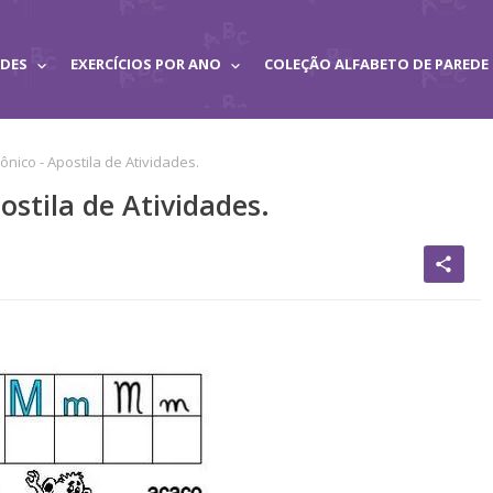
ADES
EXERCÍCIOS POR ANO
COLEÇÃO ALFABETO DE PAREDE
ônico - Apostila de Atividades.
ostila de Atividades.
share