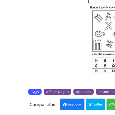
Tags
Alfabetização
Apostilas
Ensino F
Facebook
Twitter
W