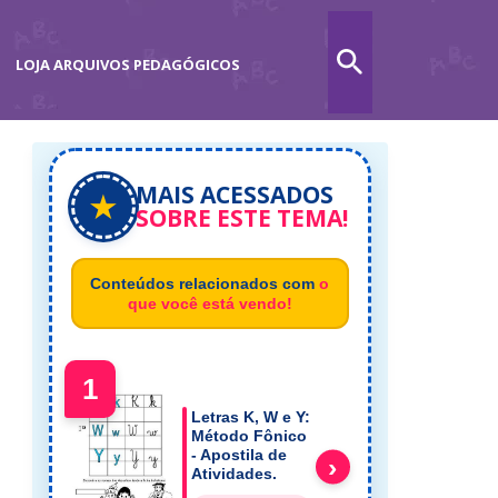
LOJA ARQUIVOS PEDAGÓGICOS
MAIS ACESSADOS
★
SOBRE ESTE TEMA!
Conteúdos relacionados com
o
que você está vendo!
1
Letras K, W e Y:
Método Fônico
- Apostila de
›
Atividades.