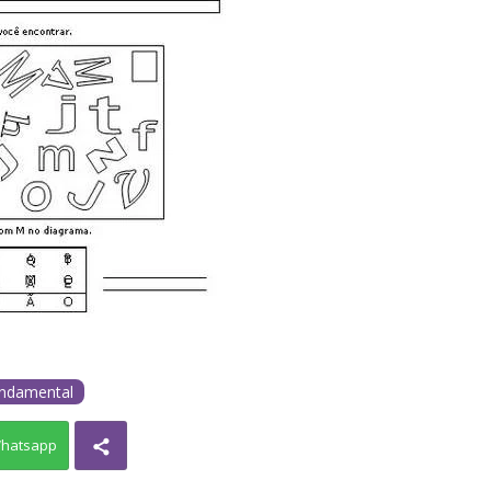
undamental
hatsapp