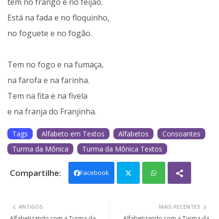
tem no frango e no feijão.
Está na fada e no floquinho,
no foguete e no fogão.
Tem no fogo e na fumaça,
na farofa e na farinha.
Tem na fita e na fivela
e na franja do Franjinha.
Tags
Alfabeto em Textos
Alfabetos
Consoantes
Turma da Mônica
Turma da Mônica Textos
Facebook
Twit
Wh
ANTIGOS
MAIS RECENTES
ter
ats
Alfabetizando com a Turma da
Alfabetizando com a Turma da