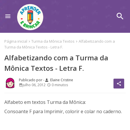
Página inicial
Turma da Mônica Textos
Alfabetizando com a
Turma da Mônica Textos - Letra F.
Alfabetizando com a Turma da
Mônica Textos - Letra F.
Elaine Cristine
person
share
julho 06, 2012
0 minutos
Alfabeto em textos Turma da Mônica:
Consoante F para Imprimir, colorir e colar no caderno.