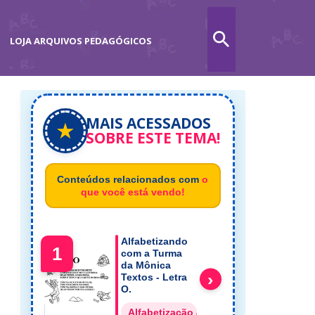
LOJA ARQUIVOS PEDAGÓGICOS
MAIS ACESSADOS
★
SOBRE ESTE TEMA!
Conteúdos relacionados com
o
que você está vendo!
Alfabetizando
1
com a Turma
da Mônica
›
Textos - Letra
O.
Alfabetização Alfabeto em Textos