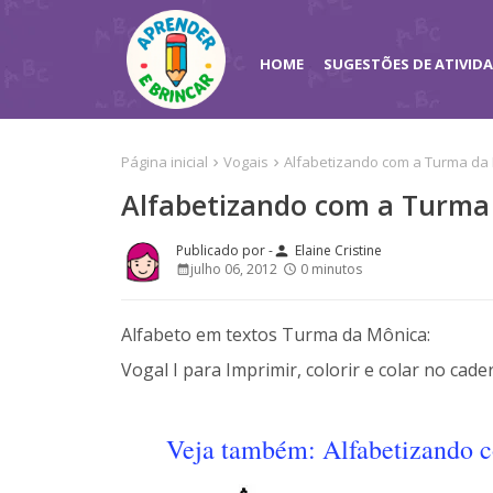
HOME
SUGESTÕES DE ATIVID
Página inicial
Vogais
Alfabetizando com a Turma da M
Alfabetizando com a Turma d
Elaine Cristine
person
julho 06, 2012
0 minutos
Alfabeto em textos Turma da Mônica:
Vogal I para Imprimir, colorir e colar no cade
Veja também: Alfabetizando c