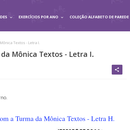
ADES
EXERCÍCIOS POR ANO
COLEÇÃO ALFABETO DE PAREDE
ônica Textos - Letra I.
a Mônica Textos - Letra I.
share
rno.
om a Turma da Mônica Textos - Letra H.