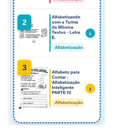
Alfabetizando
2
com a Turma
da Mônica
›
Textos - Letra
E.
Alfabetização Alfabeto em Textos
3
Alfabeto para
Contar -
Alfabetização
›
Inteligente
PARTE IV.
Alfabetização Alfabeto em Textos