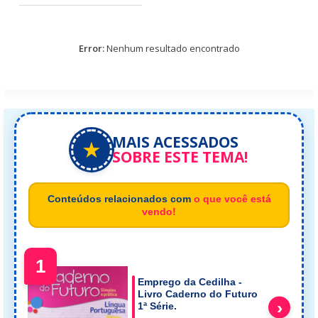
Error:
Nenhum resultado encontrado
MAIS ACESSADOS
★
SOBRE ESTE TEMA!
Conteúdos relacionados com
o que você está
vendo!
1
Emprego da Cedilha -
Livro Caderno do Futuro
›
1ª Série.