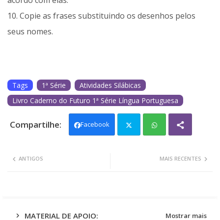
acordo com elas.
10. Copie as frases substituindo os desenhos pelos
seus nomes.
Tags
1ª Série
Atividades Silábicas
Livro Caderno do Futuro 1ª Série Língua Portuguesa
Facebook
Twit
Wh
ANTIGOS
MAIS RECENTES
ter
ats
app
MATERIAL DE APOIO:
Mostrar mais