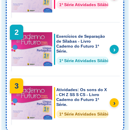
1ª Série Atividades Silábicas
2
Exercícios de Separação
de Sílabas - Livro
Caderno do Futuro 1ª
›
Série.
1ª Série Atividades Silábicas
3
Atividades: Os sons do X
- CH Z SS S CS - Livro
Caderno do Futuro 1ª
›
Série.
1ª Série Atividades Silábicas