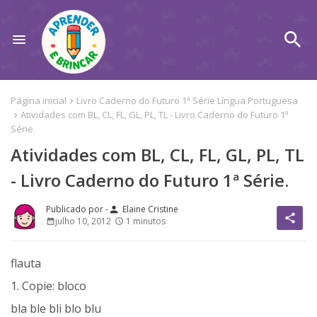
Página inicial
Livro Caderno do Futuro 1ª Série Língua Portuguesa
Atividades com BL, CL, FL, GL, PL, TL - Livro Caderno do Futuro 1ª
Série.
Atividades com BL, CL, FL, GL, PL, TL
- Livro Caderno do Futuro 1ª Série.
Elaine Cristine
person
share
julho 10, 2012
1 minutos
flauta
1. Copie: bloco
bla ble bli blo blu