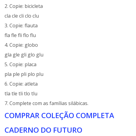
2. Copie: bicicleta
cla cle cli clo clu
3. Copie: flauta
fla fle fli flo flu
4. Copie: globo
gla gle gli glo glu
5. Copie: placa
pla ple pli plo plu
6. Copie: atleta
tla tle tli tlo tlu
7. Complete com as famílias silábicas.
COMPRAR COLEÇÃO COMPLETA
CADERNO DO FUTURO