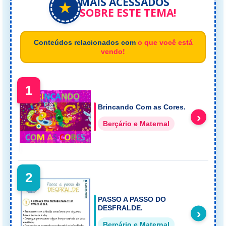
MAIS ACESSADOS
★
SOBRE ESTE TEMA!
Conteúdos relacionados com
o que você está
vendo!
1
Brincando Com as Cores.
›
Berçário e Maternal
2
PASSO A PASSO DO
DESFRALDE.
›
Berçário e Maternal