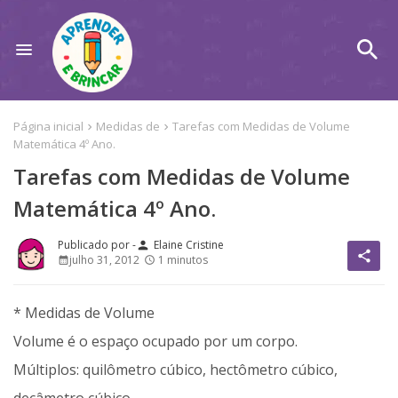
Página inicial
Medidas de
Tarefas com Medidas de Volume
Matemática 4º Ano.
Tarefas com Medidas de Volume
Matemática 4º Ano.
Elaine Cristine
person
share
julho 31, 2012
1 minutos
* Medidas de Volume
Volume é o espaço ocupado por um corpo.
Múltiplos: quilômetro cúbico, hectômetro cúbico,