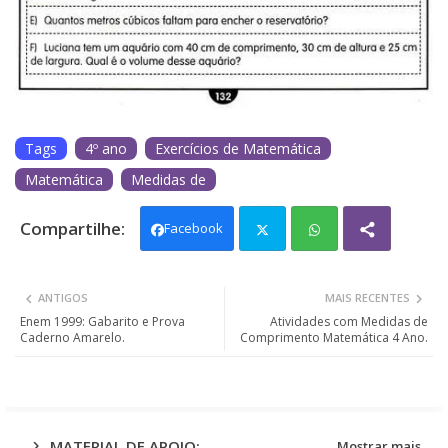
Tags
4º ano
Exercícios de Matemática
Matemática
Medidas de
Facebook
Twit
Wh
ANTIGOS
MAIS RECENTES
ter
ats
Enem 1999: Gabarito e Prova
Atividades com Medidas de
Caderno Amarelo.
Comprimento Matemática 4 Ano.
app
MATERIAL DE APOIO:
Mostrar mais