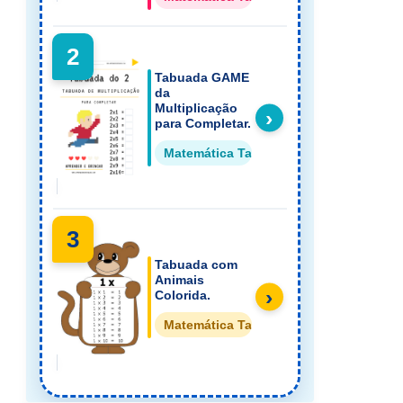
2
Tabuada GAME
da
Multiplicação
›
para Completar.
Matemática Tabuada
3
Tabuada com
Animais
›
Colorida.
Matemática Tabuada