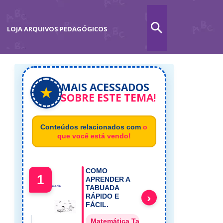
LOJA ARQUIVOS PEDAGÓGICOS
MAIS ACESSADOS
★
SOBRE ESTE TEMA!
Conteúdos relacionados com
o
que você está vendo!
COMO
1
APRENDER A
TABUADA
›
RÁPIDO E
FÁCIL.
Matemática Tabuada