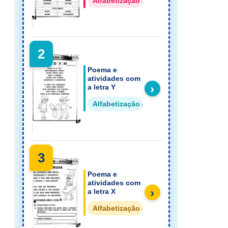
Alfabetização Alfabeto em Textos
2
Poema e
atividades com
›
a letra Y
Alfabetização Alfabeto em Textos
3
Poema e
atividades com
›
a letra X
Alfabetização Alfabeto em Textos