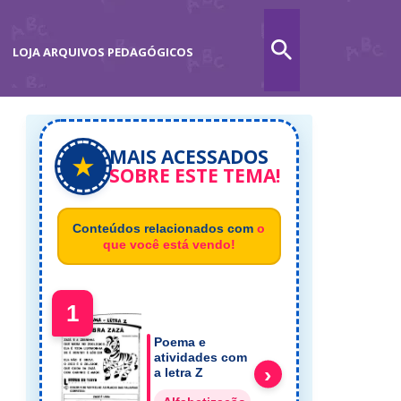
LOJA ARQUIVOS PEDAGÓGICOS
MAIS ACESSADOS
★
SOBRE ESTE TEMA!
Conteúdos relacionados com
o
que você está vendo!
1
Poema e
atividades com
›
a letra Z