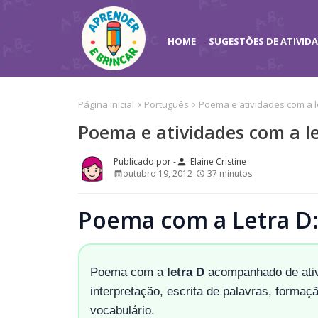
HOME
SUGESTÕES DE ATIVID
Página inicial
Português
Poema e atividades com a l
Poema e atividades com a le
Elaine Cristine
person
outubro 19, 2012
37 minutos
Poema com a Letra D: 
Poema com a
letra D
acompanhado de ativi
interpretação, escrita de palavras, formaç
vocabulário.