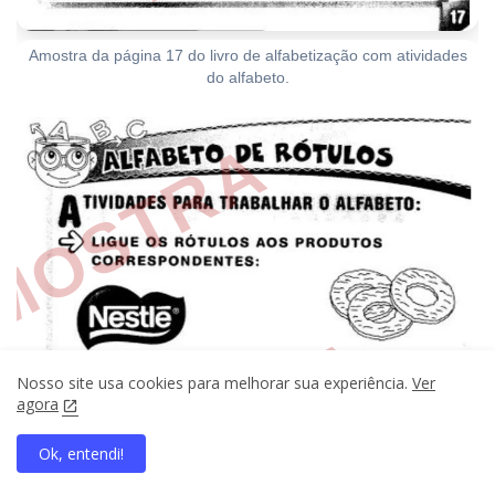
Amostra da página 17 do livro de alfabetização com atividades
do alfabeto.
Nosso site usa cookies para melhorar sua experiência.
Ver
agora
Ok, entendi!
home
search
apps
share
present_to_all