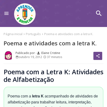
Página inicial
Português
Poema e atividades com a letra K.
Poema e atividades com a letra K.
Elaine Cristine
person
share
outubro 19, 2012
37 minutos
Poema com a Letra K: Atividades
de Alfabetização
Poema com a
letra K
acompanhado de atividades de
alfabetização para trabalhar leitura, interpretação,