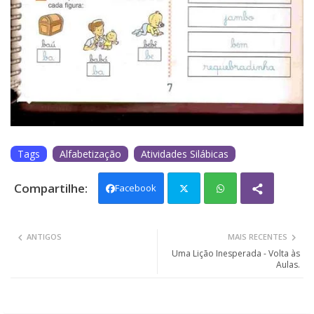
Tags
Alfabetização
Atividades Silábicas
Facebook
Twit
Wh
ANTIGOS
MAIS RECENTES
ter
ats
Uma Lição Inesperada - Volta às
Aulas.
app