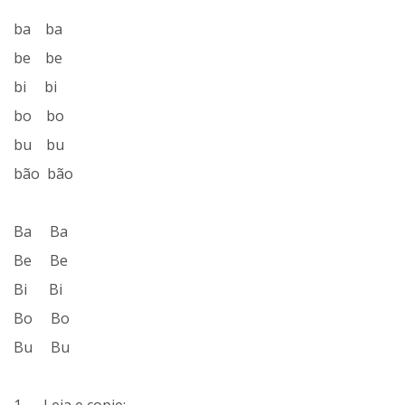
ba ba
be be
bi bi
bo bo
bu bu
bão bão
Ba Ba
Be Be
Bi Bi
Bo Bo
Bu Bu