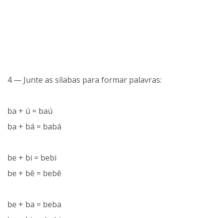
4 — Junte as sílabas para formar palavras:
ba + ú = baú
ba + bá = babá
be + bi = bebi
be + bê = bebê
be + ba = beba