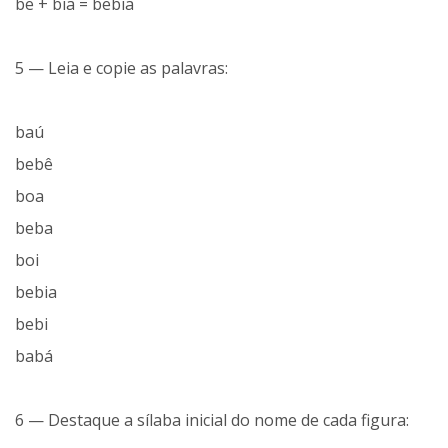
be + bia = bebia
5 — Leia e copie as palavras:
baú
bebê
boa
beba
boi
bebia
bebi
babá
6 — Destaque a sílaba inicial do nome de cada figura: