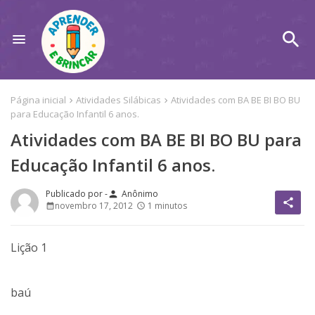
Página inicial
Atividades Silábicas
Atividades com BA BE BI BO BU
para Educação Infantil 6 anos.
Atividades com BA BE BI BO BU para
Educação Infantil 6 anos.
Anônimo
person
share
novembro 17, 2012
1 minutos
Lição 1
baú