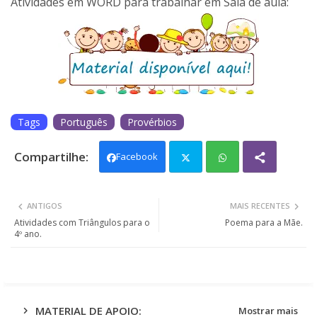
Atividades em WORD para trabalhar em Sala de aula:
Tags
Português
Provérbios
Facebook
Twit
Wh
ANTIGOS
MAIS RECENTES
ter
ats
Atividades com Triângulos para o
Poema para a Mãe.
4º ano.
app
MATERIAL DE APOIO:
Mostrar mais