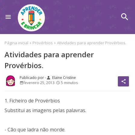
Página inicial
Provérbios
Atividades para aprender Provérbios.
Atividades para aprender
Provérbios.
Elaine Cristine
person
share
fevereiro 25, 2013
5 minutos
1. Ficheiro de Provérbios
Substitui as imagens pelas palavras.
- Cão que ladra não morde.