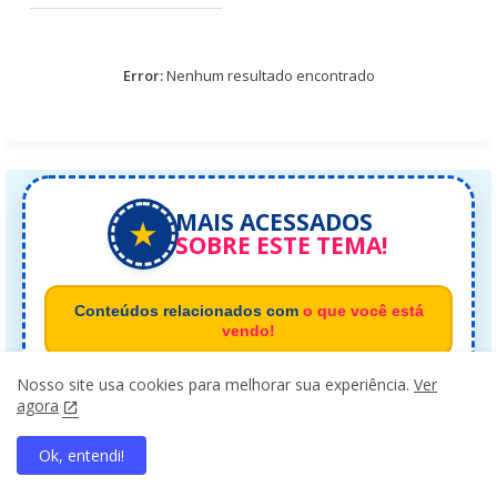
Error:
Nenhum resultado encontrado
MAIS ACESSADOS
★
SOBRE ESTE TEMA!
Conteúdos relacionados com
o que você está
vendo!
Nosso site usa cookies para melhorar sua experiência.
Ver
agora
1
CADERNO DO FUTURO 1
Ok, entendi!
ANO PORTUGUÊS
home
search
apps
share
present_to_all
›
PROFESSOR.