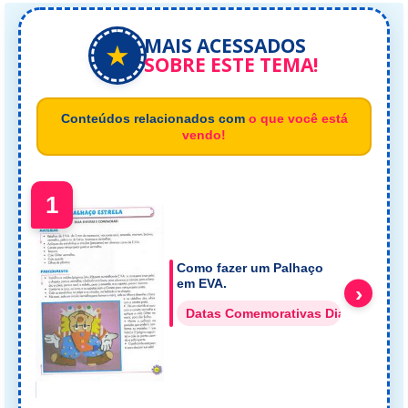
MAIS ACESSADOS
★
SOBRE ESTE TEMA!
Conteúdos relacionados com
o que você está
vendo!
1
Como fazer um Palhaço
em EVA.
›
Datas Comemorativas Dia do Circo