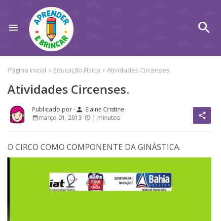
Página inicial
Educação Física
Atividades Circenses.
Atividades Circenses.
Elaine Cristine
person
share
março 01, 2013
1 minutos
O CIRCO COMO COMPONENTE DA GINÁSTICA.