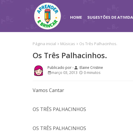
HOME
SUGESTÕES DE ATIVID
Página inicial
Músicas
Os Três Palhacinhos.
Os Três Palhacinhos.
Elaine Cristine
person
março 03, 2013
0 minutos
Vamos Cantar
OS TRÊS PALHACINHOS
OS TRÊS PALHACINHOS