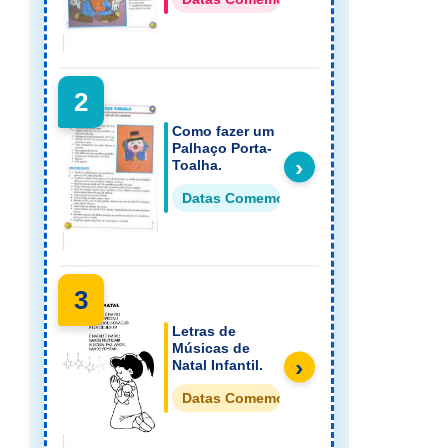
2
Como fazer um
Palhaço Porta-
›
Toalha.
Datas Comemorativas Dia do Circo
3
Letras de
Músicas de
›
Natal Infantil.
Datas Comemorativas Músicas