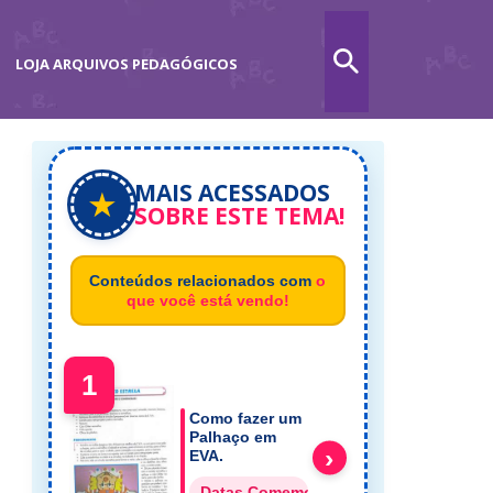
LOJA ARQUIVOS PEDAGÓGICOS
MAIS ACESSADOS
★
SOBRE ESTE TEMA!
Conteúdos relacionados com
o
que você está vendo!
1
Como fazer um
Palhaço em
›
EVA.
Datas Comemorativas Dia do Circo