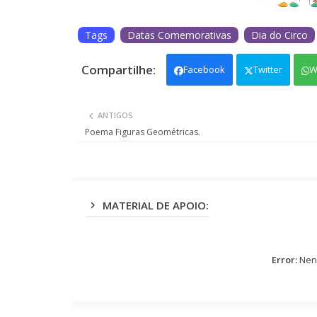
Tags
Datas Comemorativas
Dia do Circo
Facebook
Twitter
W
ANTIGOS
Poema Figuras Geométricas.
MATERIAL DE APOIO:
Error:
Nenh