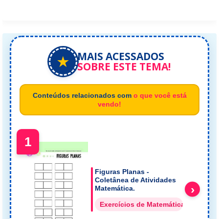
MAIS ACESSADOS
★
SOBRE ESTE TEMA!
Conteúdos relacionados com
o que você está
vendo!
1
Figuras Planas -
Coletânea de Atividades
›
Matemática.
Exercícios de Matemática Formas 