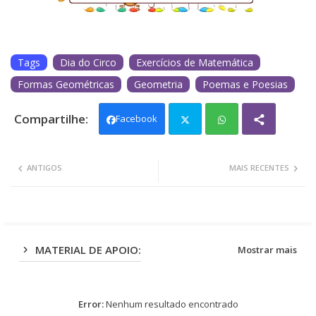
Tags
Dia do Circo
Exercícios de Matemática
Formas Geométricas
Geometria
Poemas e Poesias
Facebook
Twit
Wh
ANTIGOS
MAIS RECENTES
ter
ats
app
MATERIAL DE APOIO:
Mostrar mais
Error:
Nenhum resultado encontrado