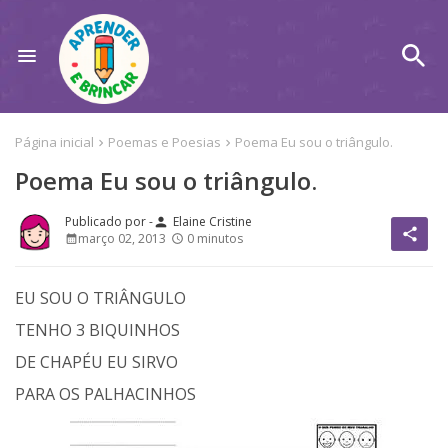
Página inicial
Poemas e Poesias
Poema Eu sou o triângulo.
Poema Eu sou o triângulo.
Elaine Cristine
person
share
março 02, 2013
0 minutos
EU SOU O TRIÂNGULO
TENHO 3 BIQUINHOS
DE CHAPÉU EU SIRVO
PARA OS PALHACINHOS