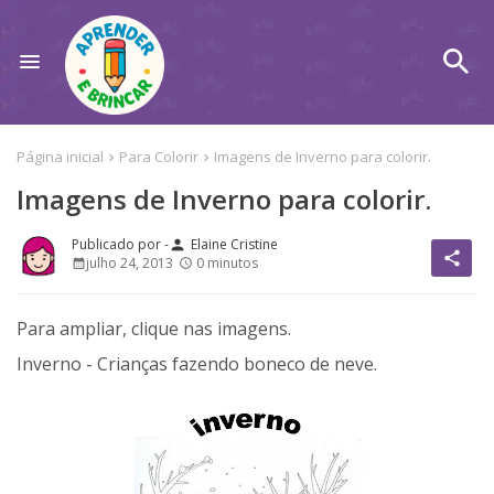
Página inicial
Para Colorir
Imagens de Inverno para colorir.
Imagens de Inverno para colorir.
Elaine Cristine
person
share
julho 24, 2013
0 minutos
Para ampliar, clique nas imagens.
Inverno - Crianças fazendo boneco de neve.