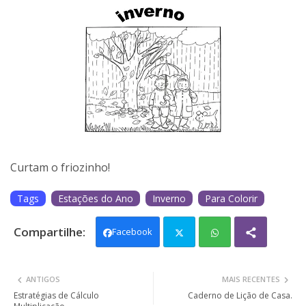
Curtam o friozinho!
Tags
Estações do Ano
Inverno
Para Colorir
Facebook
Twit
Wh
ANTIGOS
MAIS RECENTES
ter
ats
Estratégias de Cálculo
Caderno de Lição de Casa.