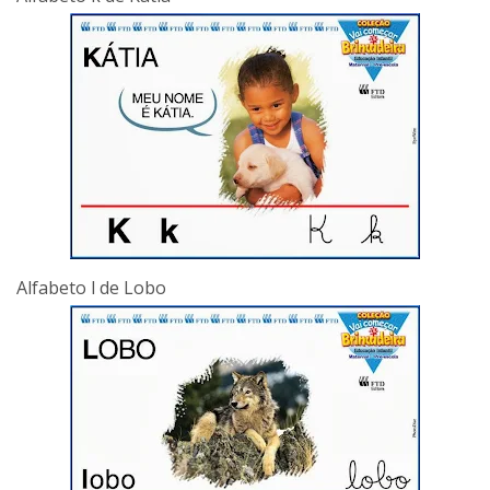
Alfabeto l de Lobo