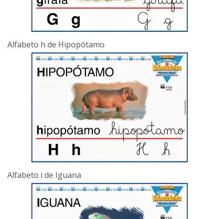
Alfabeto h de Hipopótamo
Alfabeto i de Iguana