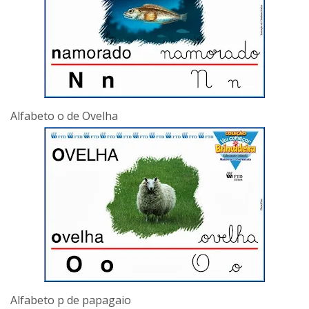
Alfabeto o de Ovelha
Alfabeto p de papagaio