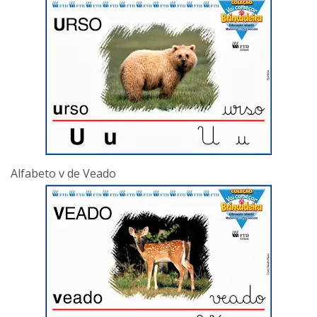
Alfabeto v de Veado