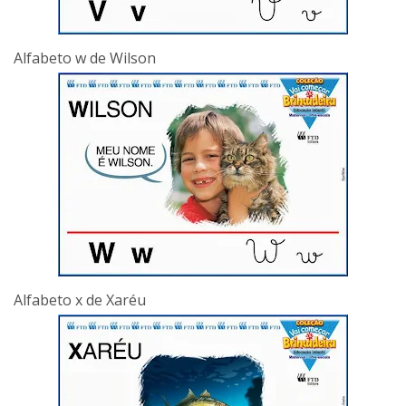
Alfabeto w de Wilson
Alfabeto x de Xaréu