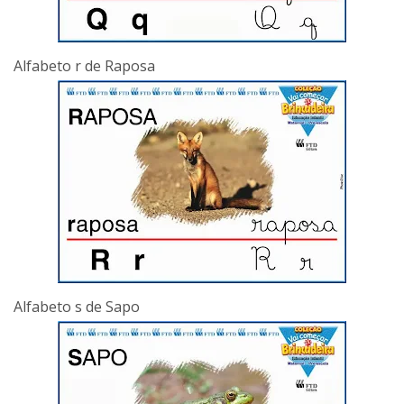
Alfabeto r de Raposa
Alfabeto s de Sapo