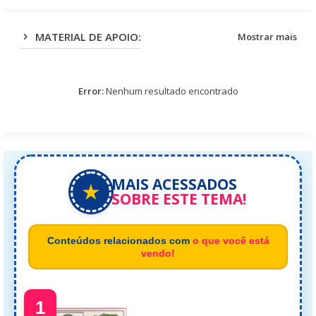
MATERIAL DE APOIO:
Mostrar mais
Error:
Nenhum resultado encontrado
MAIS ACESSADOS
★
SOBRE ESTE TEMA!
Conteúdos relacionados com
o que você está
vendo!
1