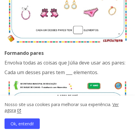
Formando pares
Envolva todas as coisas que Júlia deve usar aos pares:
Cada um desses pares tem ___ elementos.
Nosso site usa cookies para melhorar sua experiência.
Ver
agora
Ok, entendi!
home
search
apps
share
present_to_all