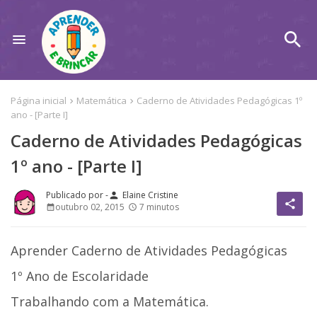
Página inicial
Matemática
Caderno de Atividades Pedagógicas 1º
ano - [Parte I]
Caderno de Atividades Pedagógicas
1º ano - [Parte I]
Elaine Cristine
person
share
outubro 02, 2015
7 minutos
Aprender Caderno de Atividades Pedagógicas
1º Ano de Escolaridade
Trabalhando com a Matemática.