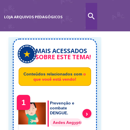
LOJA ARQUIVOS PEDAGÓGICOS
MAIS ACESSADOS
★
SOBRE ESTE TEMA!
Conteúdos relacionados com
o
que você está vendo!
1
Prevenção e
combate
›
DENGUE.
Aedes Aegypti Dengue