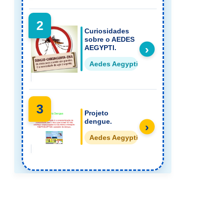
2
Curiosidades
sobre o AEDES
›
AEGYPTI.
Aedes Aegypti Dengue
3
Projeto
dengue.
›
Aedes Aegypti Dengue