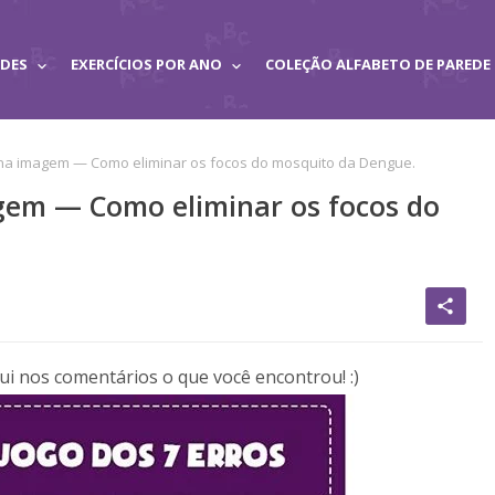
ADES
EXERCÍCIOS POR ANO
COLEÇÃO ALFABETO DE PAREDE
 na imagem — Como eliminar os focos do mosquito da Dengue.
gem — Como eliminar os focos do
share
i nos comentários o que você encontrou! :)