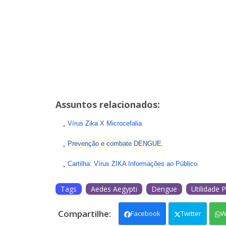
Assuntos relacionados:
Vírus Zika X Microcefalia.
Prevenção e combate DENGUE.
Cartilha: Vírus ZIKA Informações ao Público.
Tags
Aedes Aegypti
Dengue
Utilidade P
Facebook
Twitter
W