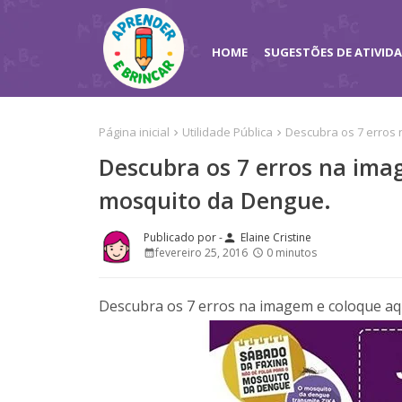
HOME
SUGESTÕES DE ATIVID
Página inicial
Utilidade Pública
Descubra os 7 erros
Descubra os 7 erros na ima
mosquito da Dengue.
Elaine Cristine
person
fevereiro 25, 2016
0 minutos
Descubra os 7 erros na imagem e coloque aqu