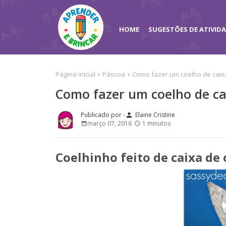
HOME
SUGESTÕES DE ATIVID
Página inicial
Páscoa
Como fazer um coelho de caix
Como fazer um coelho de ca
Elaine Cristine
person
março 07, 2016
1 minutos
Coelhinho feito de caixa de