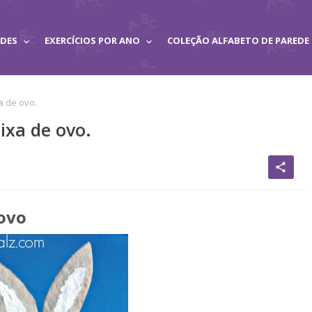
ADES
EXERCÍCIOS POR ANO
COLEÇÃO ALFABETO DE PAREDE
a de ovo.
ixa de ovo.
share
 ovo