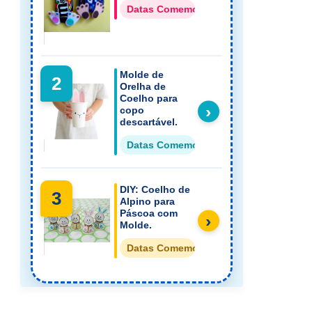
Datas Comemorativas Lembrancinhas
Molde de
2
Orelha de
Coelho para
›
copo
descartável.
Datas Comemorativas Lembrancinhas
DIY: Coelho de
3
Alpino para
Páscoa com
›
Molde.
Datas Comemorativas Lembrancinhas