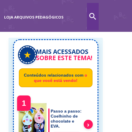
LOJA ARQUIVOS PEDAGÓGICOS
MAIS ACESSADOS
★
SOBRE ESTE TEMA!
Conteúdos relacionados com
o
que você está vendo!
1
Passo a passo:
Coelhinho de
chocolate e
›
EVA.