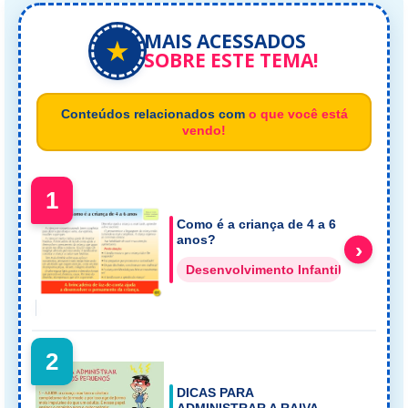
MAIS ACESSADOS
★
SOBRE ESTE TEMA!
Conteúdos relacionados com
o que você está
vendo!
1
Como é a criança de 4 a 6
anos?
›
Desenvolvimento Infantil Direitos d
2
DICAS PARA
ADMINISTRAR A RAIVA