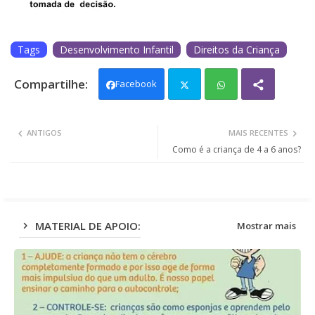
Tags
Desenvolvimento Infantil
Direitos da Criança
Facebook
Twit
Wh
ANTIGOS
MAIS RECENTES
ter
ats
Como é a criança de 4 a 6 anos?
app
MATERIAL DE APOIO:
Mostrar mais