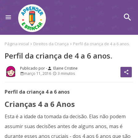
Página inicial
Direitos da Criança
Perfil da criança de 4 a 6 anos.
Perfil da criança de 4 a 6 anos.
Elaine Cristine
person
share
março 11, 2016
3 minutos
Perfil da criança 4 a 6 anos
Crianças 4 a 6 Anos
Esta é a idade da tomada da decisão. Elas não podem
assumir suas decisões antes de alguns anos, mas é
durante esses anos cruciais - dos 4 aos 6 anos que são