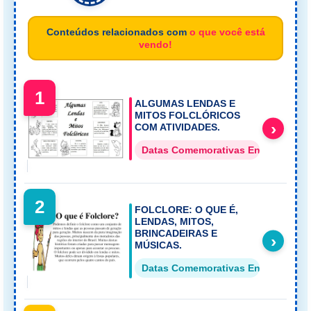
Conteúdos relacionados com
o que você está
vendo!
1
ALGUMAS LENDAS E
MITOS FOLCLÓRICOS
›
COM ATIVIDADES.
Datas Comemorativas Ensino Fund
2
FOLCLORE: O QUE É,
LENDAS, MITOS,
BRINCADEIRAS E
›
MÚSICAS.
Datas Comemorativas Ensino Fund