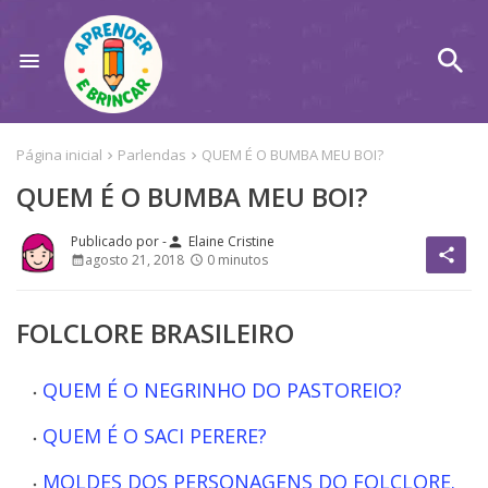
Página inicial
Parlendas
QUEM É O BUMBA MEU BOI?
QUEM É O BUMBA MEU BOI?
Elaine Cristine
person
share
agosto 21, 2018
0 minutos
FOLCLORE BRASILEIRO
QUEM É O NEGRINHO DO PASTOREIO?
QUEM É O SACI PERERE?
MOLDES DOS PERSONAGENS DO FOLCLORE.