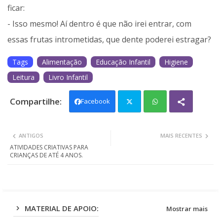
ficar:
- Isso mesmo! Aí dentro é que não irei entrar, com
essas frutas intrometidas, que dente poderei estragar?
Tags
Alimentação
Educação Infantil
Higiene
Leitura
Livro Infantil
Facebook
Twit
Wh
ANTIGOS
MAIS RECENTES
ter
ats
ATIVIDADES CRIATIVAS PARA
CRIANÇAS DE ATÉ 4 ANOS.
app
MATERIAL DE APOIO:
Mostrar mais