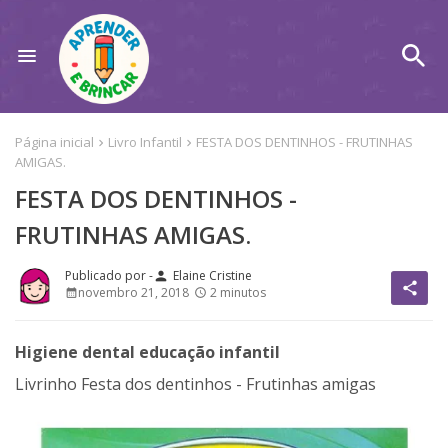
Página inicial
Livro Infantil
FESTA DOS DENTINHOS - FRUTINHAS
AMIGAS.
FESTA DOS DENTINHOS -
FRUTINHAS AMIGAS.
Elaine Cristine
person
share
novembro 21, 2018
2 minutos
Higiene dental educação infantil
Livrinho Festa dos dentinhos - Frutinhas amigas