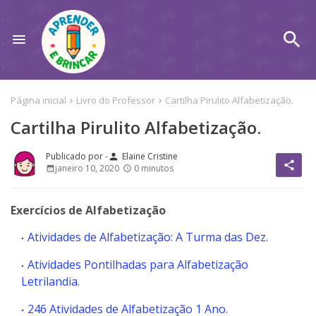
Página inicial
Livro do Professor
Cartilha Pirulito Alfabetização.
Cartilha Pirulito Alfabetização.
Elaine Cristine
person
share
janeiro 10, 2020
0 minutos
Exercícios de Alfabetização
Atividades de Alfabetização: A Turma das Dez.
Atividades Pontilhadas para Alfabetização
Letrilandia.
246 Atividades de Alfabetização 1 Ano.