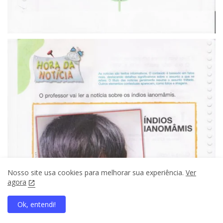
Nosso site usa cookies para melhorar sua experiência.
Ver
agora
Ok, entendi!
home
search
apps
share
present_to_all