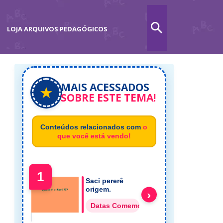
LOJA ARQUIVOS PEDAGÓGICOS
MAIS ACESSADOS
★
SOBRE ESTE TEMA!
Conteúdos relacionados com
o
que você está vendo!
1
Saci pererê
origem.
›
Datas Comemorativas Folclore