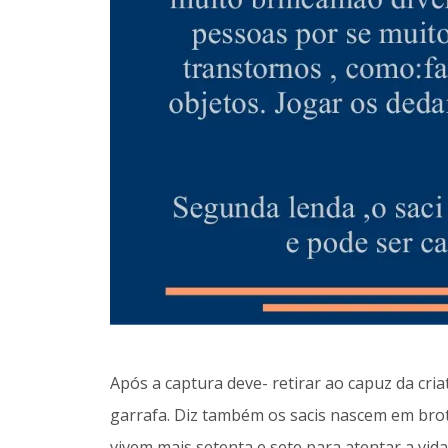
Após a captura deve- retirar ao capuz da cri
garrafa. Diz também os sacis nascem em bro
vivem mais setenta e sete para atentar a vi