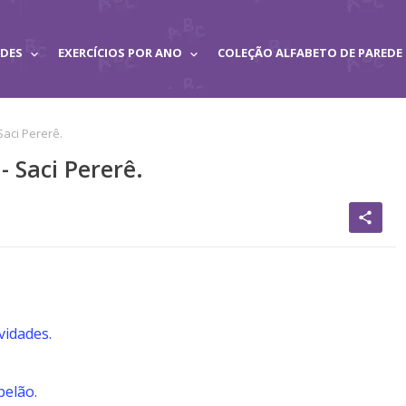
ADES
EXERCÍCIOS POR ANO
COLEÇÃO ALFABETO DE PAREDE
Saci Pererê.
- Saci Pererê.
share
vidades.
pelão.