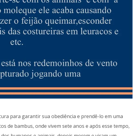
atura para garantir sua obediência e prendê-lo em uma
tos de bambus, onde vivem sete anos e após esse tempo,
da dos humanos e animais, depois morem e viram um