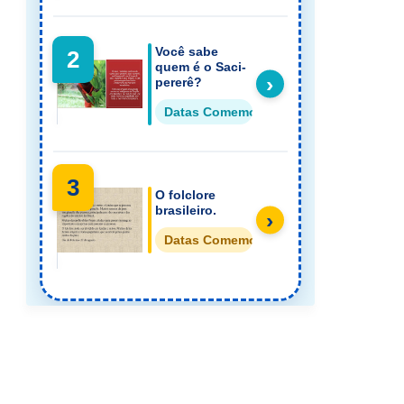
Você sabe
2
quem é o Saci-
›
pererê?
Datas Comemorativas Folclore
3
O folclore
brasileiro.
›
Datas Comemorativas Folclore