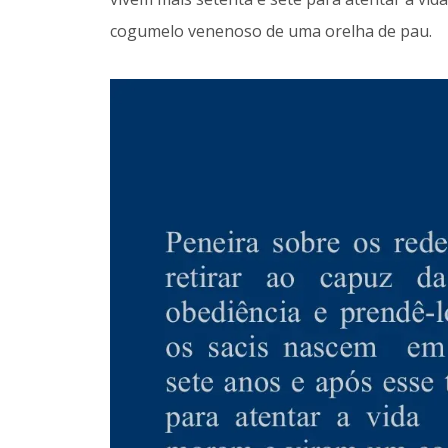
cogumelo venenoso de uma orelha de pau.