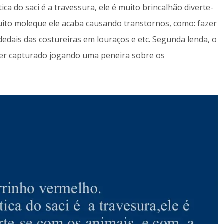
ca do saci é a travessura, ele é muito brincalhão diverte-
uito moleque ele acaba causando transtornos, como: fazer
dedais das costureiras em louraços e etc. Segunda lenda, o
ser capturado jogando uma peneira sobre os