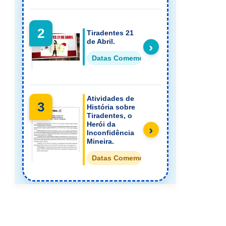
2
Tiradentes 21
de Abril.
›
Datas Comemorativas História
Atividades de
3
História sobre
Tiradentes, o
Herói da
›
Inconfidência
Mineira.
Datas Comemorativas História