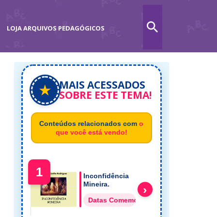
LOJA ARQUIVOS PEDAGÓGICOS
MAIS ACESSADOS
★
SOBRE ESTE TEMA!
Conteúdos relacionados com
o
que você está vendo!
1
Inconfidência
Mineira.
›
Datas Comemorativas História