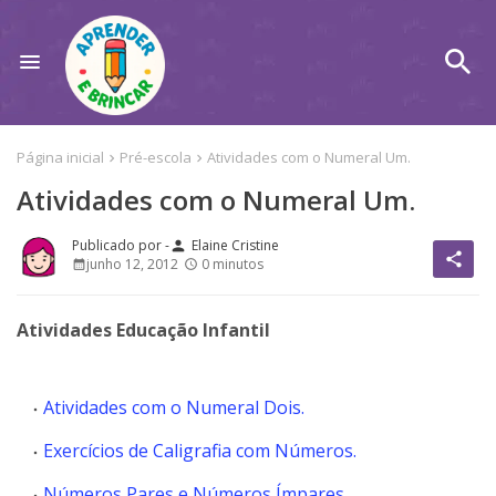
Página inicial
Pré-escola
Atividades com o Numeral Um.
Atividades com o Numeral Um.
Elaine Cristine
person
share
junho 12, 2012
0 minutos
Atividades Educação Infantil
Atividades com o Numeral Dois.
Exercícios de Caligrafia com Números.
Números Pares e Números Ímpares.