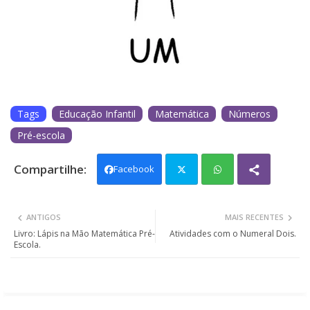
Tags
Educação Infantil
Matemática
Números
Pré-escola
Facebook
Twit
Wh
ANTIGOS
MAIS RECENTES
ter
ats
Livro: Lápis na Mão Matemática Pré-
Atividades com o Numeral Dois.
Escola.
app