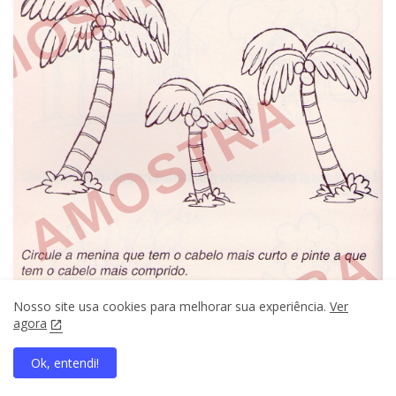
Nosso site usa cookies para melhorar sua experiência.
Ver
agora
Ok, entendi!
home
search
apps
share
present_to_all