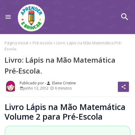
Página inicial
Pré-escola
Livro: Lápis na Mão Matemática Pré-
Escola.
Livro: Lápis na Mão Matemática
Pré-Escola.
Elaine Cristine
person
share
junho 12, 2012
6 minutos
Livro Lápis na Mão Matemática
Volume 2 para Pré-Escola