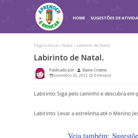
HOME
SUGESTÕES DE ATIVID
Página inicial
Natal
Labirinto de Natal.
Labirinto de Natal.
Elaine Cristine
person
novembro 02, 2012
0 minutos
Labirinto: Siga pelo caminho e descubra em q
Labirinto: Levar a estrelinha até o Menino Je
Veja também: Sugestões