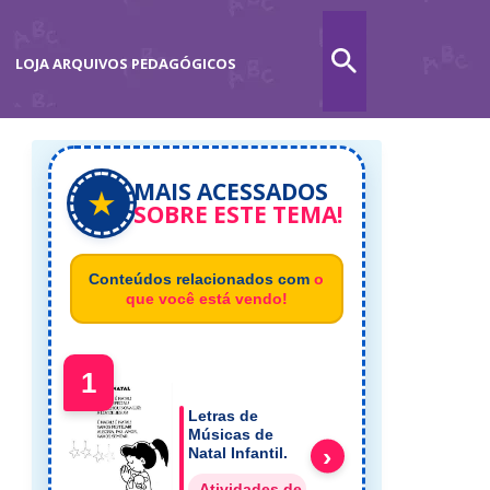
LOJA ARQUIVOS PEDAGÓGICOS
MAIS ACESSADOS
★
SOBRE ESTE TEMA!
Conteúdos relacionados com
o
que você está vendo!
1
Letras de
Músicas de
›
Natal Infantil.
Atividades de Natal Datas Comemorati