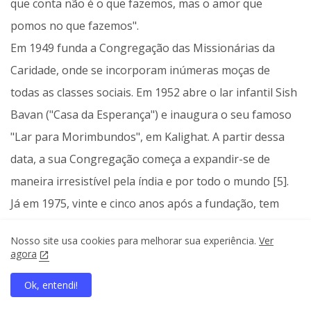
que conta não é o que fazemos, mas o amor que
pomos no que fazemos".
Em 1949 funda a Congregação das Missionárias da
Caridade, onde se incorporam inúmeras moças de
todas as classes sociais. Em 1952 abre o lar infantil Sish
Bavan ("Casa da Esperança") e inaugura o seu famoso
"Lar para Morimbundos", em Kalighat. A partir dessa
data, a sua Congregação começa a expandir-se de
maneira irresistível pela índia e por todo o mundo [5].
Já em 1975, vinte e cinco anos após a fundação, tem
casas abertas nas Filipinas, Tanzânia, Etiópia, Reino
Nosso site usa cookies para melhorar sua experiência.
Ver
Unido, Bélgica, Estados Unidos, Alemanha, Holanda,
agora
Colômbia, Peru, México, Panamá, Ilhas Fidji, Papua-
Ok, entendi!
Nova Guiné, Índia, Venezuela, Jordânia, Austrália e
home
search
apps
share
present_to_all