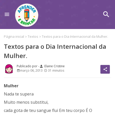
Página inicial
Textos
Textos para o Dia Internacional da Mulher.
Textos para o Dia Internacional da
Mulher.
Elaine Cristine
person
share
março 06, 2013
31 minutos
Mulher
Nada te supera
Muito menos substitui,
cada gota de teu sangue flui Em teu corpo É O