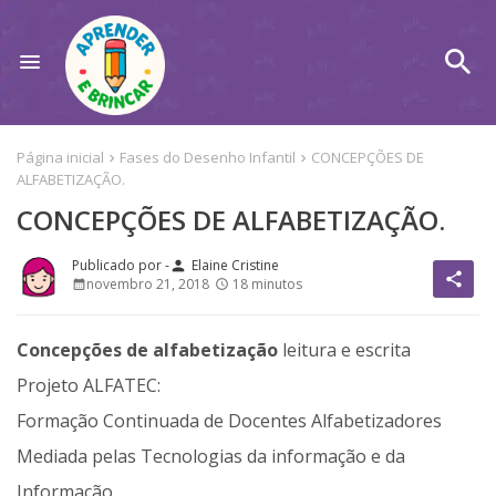
Página inicial
Fases do Desenho Infantil
CONCEPÇÕES DE
ALFABETIZAÇÃO.
CONCEPÇÕES DE ALFABETIZAÇÃO.
Elaine Cristine
person
share
novembro 21, 2018
18 minutos
Concepções de alfabetização
leitura e escrita
Projeto ALFATEC:
Formação Continuada de Docentes Alfabetizadores
Mediada pelas Tecnologias da informação e da
Informação