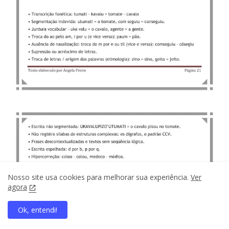
Nosso site usa cookies para melhorar sua experiência.
Ver
agora
Ok, entendi!
home
search
apps
share
present_to_all