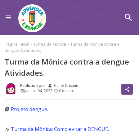
Página inicial
Turma da Mônica
Turma da Mônica contra a
dengue Atividades.
Turma da Mônica contra a dengue
Atividades.
Elaine Cristine
person
share
janeiro 04, 2023
0 minutos
📙
Projeto dengue.
🦟
Turma da Mônica: Como evitar a DENGUE.