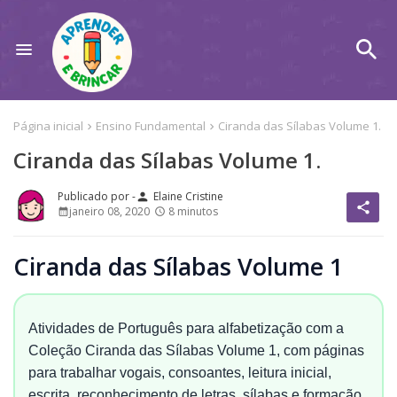
Página inicial
Ensino Fundamental
Ciranda das Sílabas Volume 1.
Ciranda das Sílabas Volume 1.
Elaine Cristine
person
share
janeiro 08, 2020
8 minutos
Ciranda das Sílabas Volume 1
Atividades de Português para alfabetização com a
Coleção Ciranda das Sílabas Volume 1, com páginas
para trabalhar vogais, consoantes, leitura inicial,
escrita, reconhecimento de letras, sílabas e formação