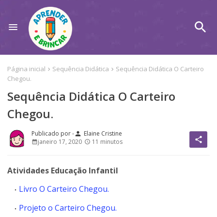
Página inicial
Sequência Didática
Sequência Didática O Carteiro
Chegou.
Sequência Didática O Carteiro
Chegou.
Elaine Cristine
person
share
janeiro 17, 2020
11 minutos
Atividades Educação Infantil
Livro O Carteiro Chegou.
Projeto o Carteiro Chegou.