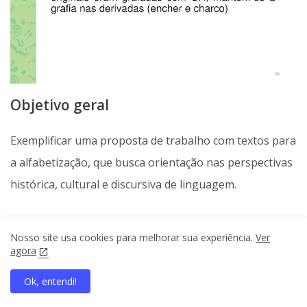
Objetivo geral
Exemplificar uma proposta de trabalho com textos para
a alfabetização, que busca orientação nas perspectivas
histórica, cultural e discursiva de linguagem.
Objetivos específicos
Nosso site usa cookies para melhorar sua experiência.
Ver
agora
Identificar e explorar diferentes gêneros textuais.
Ok, entendi!
Antecipar conteúdo do texto com base no título e
home
search
apps
share
present_to_all