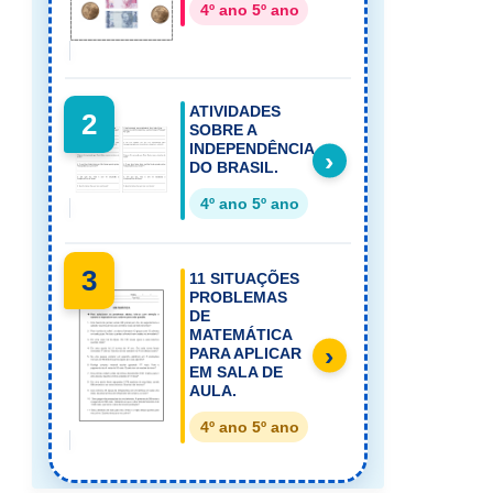
4º ano 5º ano
ATIVIDADES
2
SOBRE A
INDEPENDÊNCIA
›
DO BRASIL.
4º ano 5º ano
3
11 SITUAÇÕES
PROBLEMAS
DE
MATEMÁTICA
›
PARA APLICAR
EM SALA DE
AULA.
4º ano 5º ano