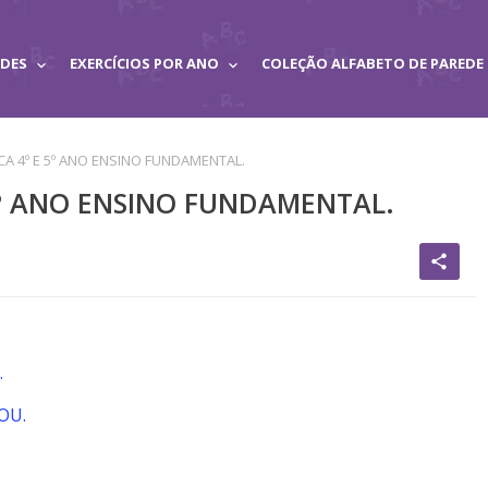
ADES
EXERCÍCIOS POR ANO
COLEÇÃO ALFABETO DE PAREDE
CA 4º E 5º ANO ENSINO FUNDAMENTAL.
5º ANO ENSINO FUNDAMENTAL.
share
.
OU.