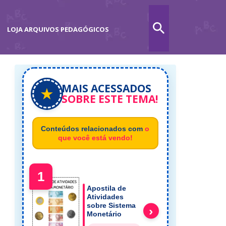
LOJA ARQUIVOS PEDAGÓGICOS
MAIS ACESSADOS
★
SOBRE ESTE TEMA!
Conteúdos relacionados com
o
que você está vendo!
1
Apostila de
Atividades
sobre Sistema
›
Monetário